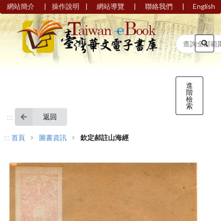
|
|
|
|
網站簡介
操作說明
網站導覽
聯絡我們
English
進
階
檢
索
返回
:::
:::
首頁
圖書資訊
欽定郝註山海經