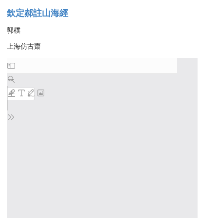
欽定郝註山海經
郭樸
上海仿古齋