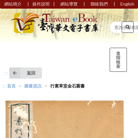
|
|
|
|
網站簡介
操作說明
網站導覽
聯絡我們
English
進
階
檢
索
返回
:::
:::
首頁
圖書資訊
行素草堂金石叢書