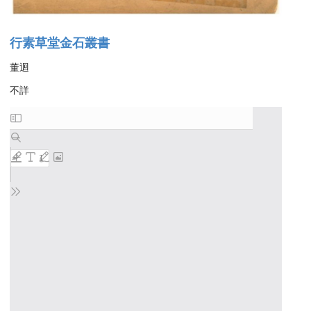
行素草堂金石叢書
董迴
不詳