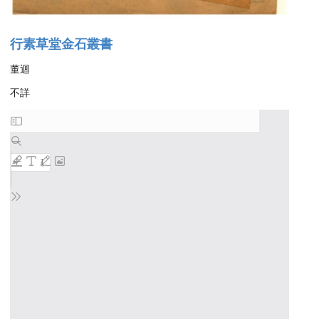
行素草堂金石叢書
董迴
不詳