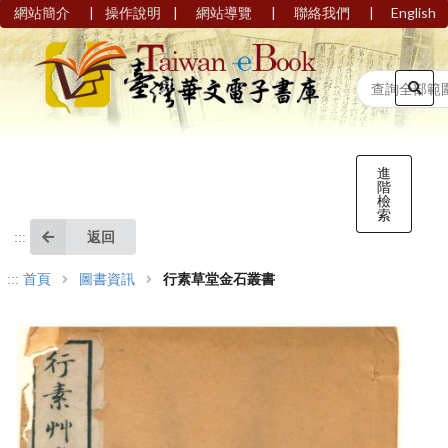
|
|
|
|
網站簡介
操作說明
網站導覽
聯絡我們
English
進
階
檢
索
返回
:::
:::
首頁
圖書資訊
行素草堂金石叢書