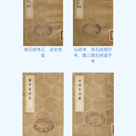
石經考、漢石經殘字
唐石經考正、諸史然
考、魏三體石經遺字
疑
考