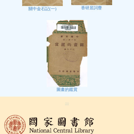
香研居詞麈
關中金石記(一)
圖畫的鑑賞
:::