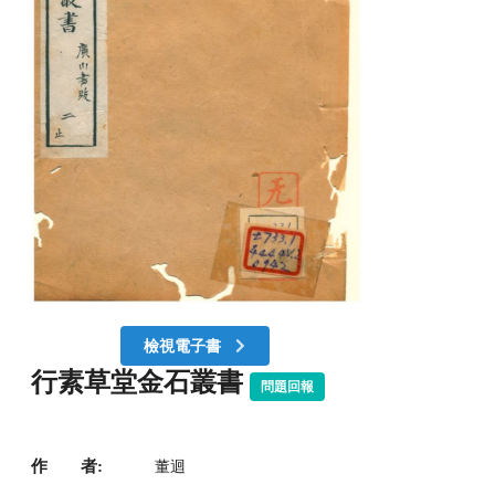
檢視電子書
行素草堂金石叢書
問題回報
作 者:
董迴