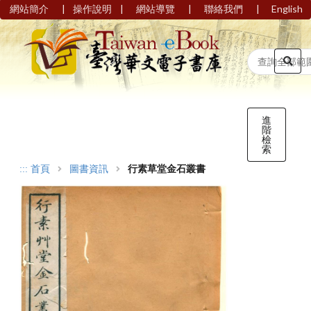
|
|
|
|
網站簡介
操作說明
網站導覽
聯絡我們
English
進
階
檢
索
:::
首頁
圖書資訊
行素草堂金石叢書