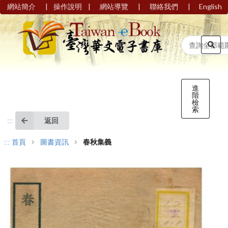
|
|
|
|
網站簡介
操作說明
網站導覽
聯絡我們
English
進
階
檢
索
返回
:::
:::
首頁
圖書資訊
春秋集義