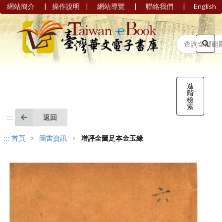
|
|
|
|
網站簡介
操作說明
網站導覽
聯絡我們
English
進
階
檢
索
返回
:::
:::
首頁
圖書資訊
增評全圖足本金玉緣