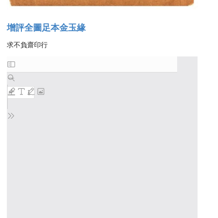
增評全圖足本金玉緣
求不負齋印行