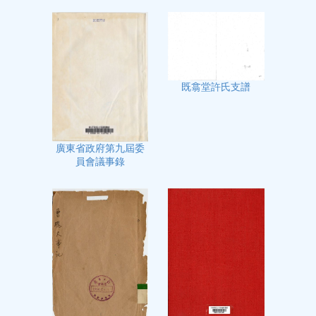
既翕堂許氏支譜
廣東省政府第九屆委
員會議事錄