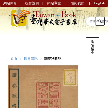
|
|
|
|
網站簡介
操作說明
網站導覽
聯絡我們
English
進
階
檢
索
:::
首頁
圖書資訊
讀春秋略記