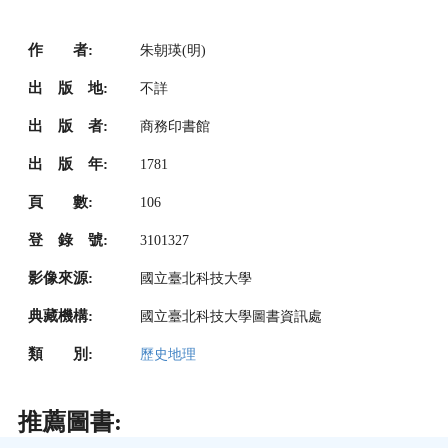
作 者:
朱朝瑛(明)
出 版 地:
不詳
出 版 者:
商務印書館
出 版 年:
1781
頁 數:
106
登 錄 號:
3101327
影像來源:
國立臺北科技大學
典藏機構:
國立臺北科技大學圖書資訊處
類 別:
歷史地理
推薦圖書: