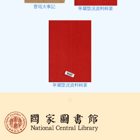
曹琨大事記
寧屬㮣况資料輯要
寧屬㮣况資料輯要
:::