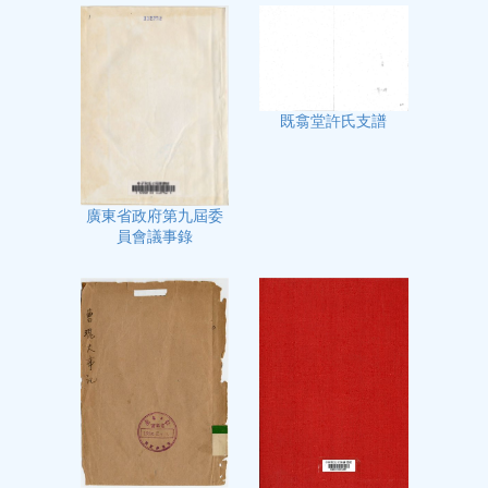
既翕堂許氏支譜
廣東省政府第九屆委
員會議事錄