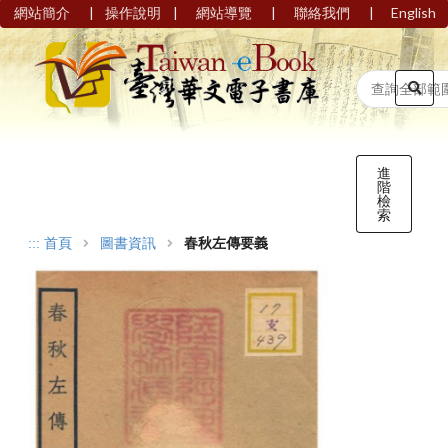
|
|
|
|
網站簡介
操作說明
網站導覽
聯絡我們
English
進
階
檢
索
:::
首頁
圖書資訊
春秋左傳要義