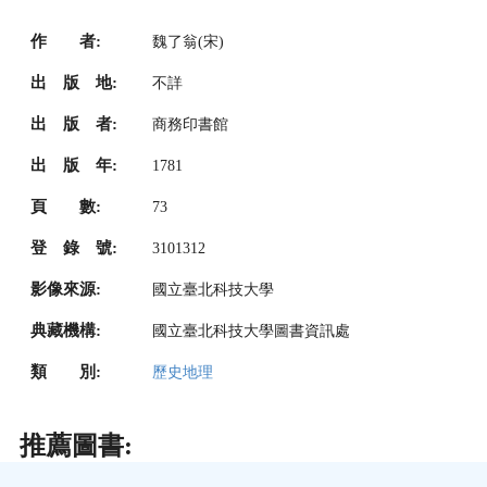
作 者:
魏了翁(宋)
出 版 地:
不詳
出 版 者:
商務印書館
出 版 年:
1781
頁 數:
73
登 錄 號:
3101312
影像來源:
國立臺北科技大學
典藏機構:
國立臺北科技大學圖書資訊處
類 別:
歷史地理
推薦圖書: