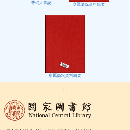
曹琨大事記
寧屬㮣况資料輯要
寧屬㮣况資料輯要
:::