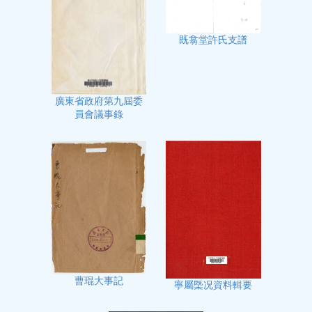
既翕堂許氏支譜
廣東省政府第九屆委
員會議事錄
曹琨大事記
寧屬㮣况資料輯要