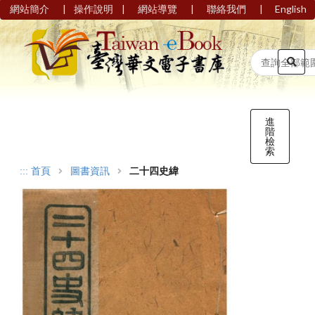
|
|
|
|
網站簡介
操作說明
網站導覽
聯絡我們
English
進
階
檢
索
:::
首頁
圖書資訊
二十四史緯