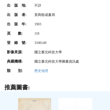
出 版 地:
不詳
出 版 者:
英商順成書局
出 版 年:
1903
頁 數:
118
登 錄 號:
3100149
影像來源:
國立臺北科技大學
典藏機構:
國立臺北科技大學圖書資訊處
類 別:
歷史地理
推薦圖書: