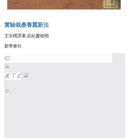
實驗栽桑養蠶新法
王宗樸譯著;莊紀慶校閱
新學會社