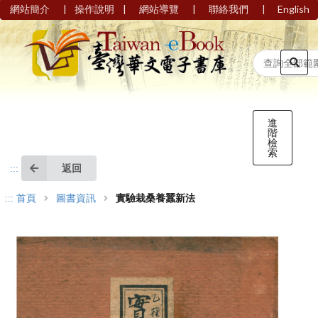
|
|
|
|
網站簡介
操作說明
網站導覽
聯絡我們
English
進
階
檢
索
返回
:::
:::
首頁
圖書資訊
實驗栽桑養蠶新法