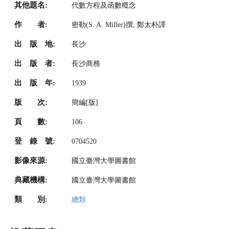
其他題名:
代數方程及函數槪念
作 者:
密勒(S. A. Miller)撰; 鄭太朴譯
出 版 地:
長沙
出 版 者:
長沙商務
出 版 年:
1939
版 次:
簡編[版]
頁 數:
106
登 錄 號:
0704520
影像來源:
國立臺灣大學圖書館
典藏機構:
國立臺灣大學圖書館
類 別:
總類