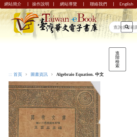
|
|
|
|
網站簡介
操作說明
網站導覽
聯絡我們
English
進
階
檢
索
:::
首頁
圖書資訊
Algebraio Equation. 中文