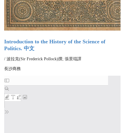
Introduction to the History of the Science of
Politics. 中文
/ 波拉克(Sir Frederick Pollock)撰; 張景琨譯
長沙商務