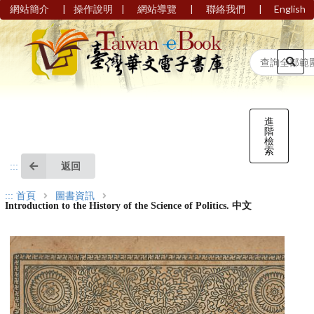
|
|
|
|
網站簡介
操作說明
網站導覽
聯絡我們
English
進
階
檢
索
返回
:::
:::
首頁
圖書資訊
Introduction to the History of the Science of Politics. 中文