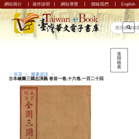
|
|
|
|
網站簡介
操作說明
網站導覽
聯絡我們
English
進
階
檢
索
:::
首頁
圖書資訊
古本繪圖三國志演義 卷首一卷,十六卷,一百二十回