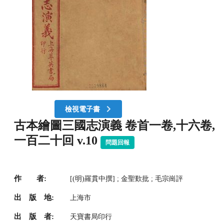
檢視電子書
古本繪圖三國志演義 卷首一卷,十六卷,
一百二十回 v.10
問題回報
作 者:
[(明)羅貫中撰] ; 金聖歎批 ; 毛宗崗評
出 版 地:
上海市
出 版 者:
天寶書局印行