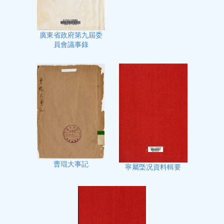
廣東省政府第九屆委
員會議事錄
曹琨大事記
寧屬㮣况資料輯要