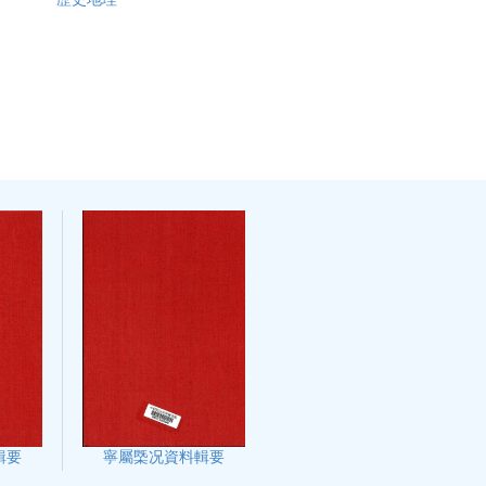
輯要
寧屬㮣况資料輯要