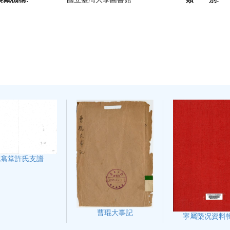
既翕堂許氏支譜
曹琨大事記
寧屬㮣况資料