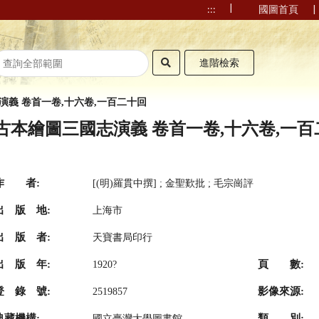
|
|
:::
國圖首頁
進階檢索
演義 卷首一卷,十六卷,一百二十回
古本繪圖三國志演義 卷首一卷,十六卷,一百二
作 者:
[(明)羅貫中撰] ; 金聖歎批 ; 毛宗崗評
出 版 地:
上海市
出 版 者:
天寶書局印行
出 版 年:
頁 數:
1920?
登 錄 號:
影像來源:
2519857
典藏機構:
類 別:
國立臺灣大學圖書館