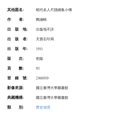
其他題名:
昭代名人尺牘續集小傳
作 者:
陶湘輯
出 版 地:
出版地不詳
出 版 者:
天寶石印局
出 版 年:
1911
版 次:
初版
頁 數:
93
登 錄 號:
2366959
影像來源:
國立臺灣大學圖書館
典藏機構:
國立臺灣大學圖書館
類 別:
歷史地理