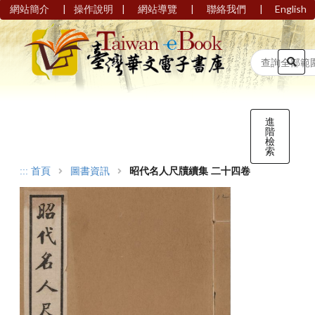
|
|
|
|
網站簡介
操作說明
網站導覽
聯絡我們
English
進
階
檢
索
:::
首頁
圖書資訊
昭代名人尺牘續集 二十四卷