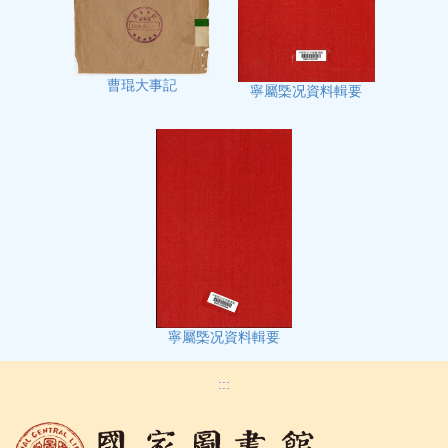
曹琨大事記
寧屬㮣况資料輯要
寧屬㮣况資料輯要
:::