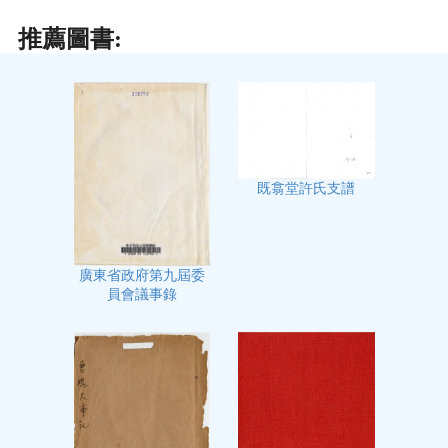
推薦圖書:
既翕堂許氏支譜
廣東省政府第九屆委
員會議事錄