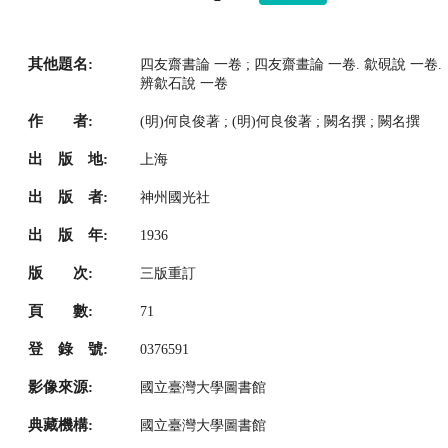
其他題名:
四友齋書論 一卷 ; 四友齋畫論 一卷. 歙硯說 一卷.
辨歙石說 一卷
作 者:
(明)何良俊著 ; (明)何良俊著 ; 闕名撰 ; 闕名撰
出 版 地:
上海
出 版 者:
神州國光社
出 版 年:
1936
版 次:
三版重訂
頁 數:
71
登 錄 號:
0376591
影像來源:
國立臺灣大學圖書館
典藏機構:
國立臺灣大學圖書館