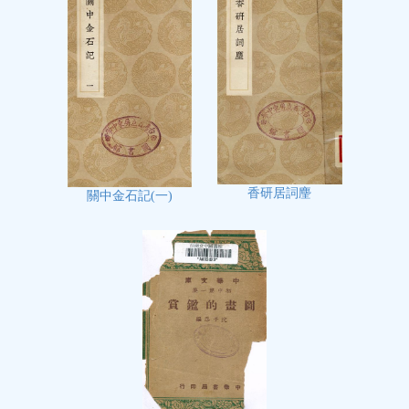
香研居詞麈
關中金石記(一)