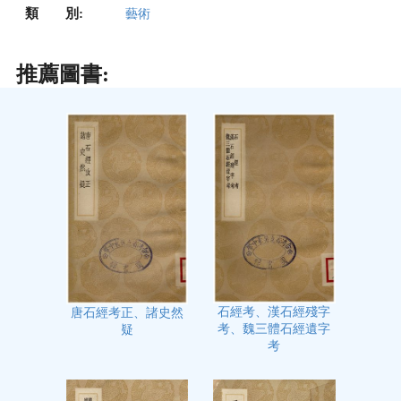
類 別:
藝術
推薦圖書:
石經考、漢石經殘字
唐石經考正、諸史然
考、魏三體石經遺字
疑
考