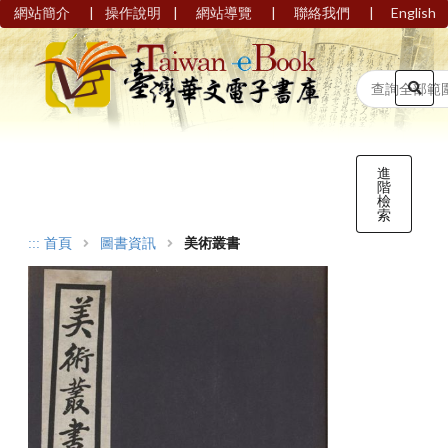
|
|
|
|
網站簡介
操作說明
網站導覽
聯絡我們
English
進
階
檢
索
:::
首頁
圖書資訊
美術叢書