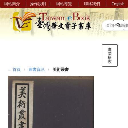
|
|
|
|
網站簡介
操作說明
網站導覽
聯絡我們
English
進
階
檢
索
:::
首頁
圖書資訊
美術叢書