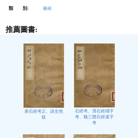
類 別:
藝術
推薦圖書:
石經考、漢石經殘字
唐石經考正、諸史然
考、魏三體石經遺字
疑
考