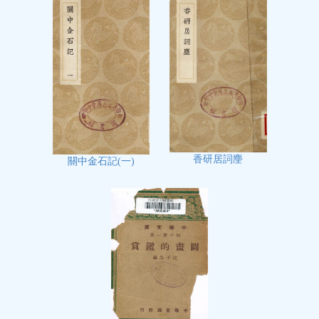
香研居詞麈
關中金石記(一)