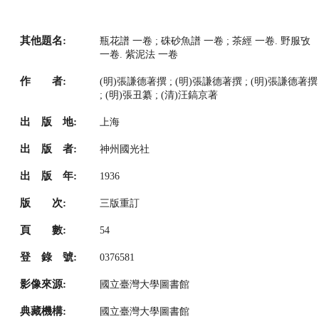
其他題名:
瓶花譜 一卷 ; 硃砂魚譜 一卷 ; 茶經 一卷. 野服攷
一卷. 紫泥法 一卷
作 者:
(明)張謙德著撰 ; (明)張謙德著撰 ; (明)張謙德著撰
; (明)張丑纂 ; (清)汪鎬京著
出 版 地:
上海
出 版 者:
神州國光社
出 版 年:
1936
版 次:
三版重訂
頁 數:
54
登 錄 號:
0376581
影像來源:
國立臺灣大學圖書館
典藏機構:
國立臺灣大學圖書館