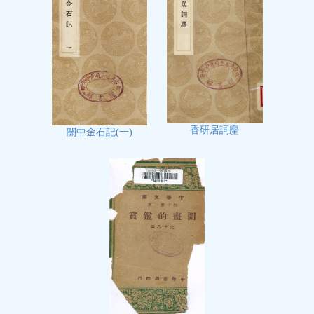
香研居詞麈
關中金石記(一)