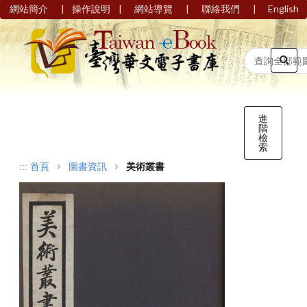
|
|
|
|
網站簡介
操作說明
網站導覽
聯絡我們
English
進
階
檢
索
:::
首頁
圖書資訊
美術叢書