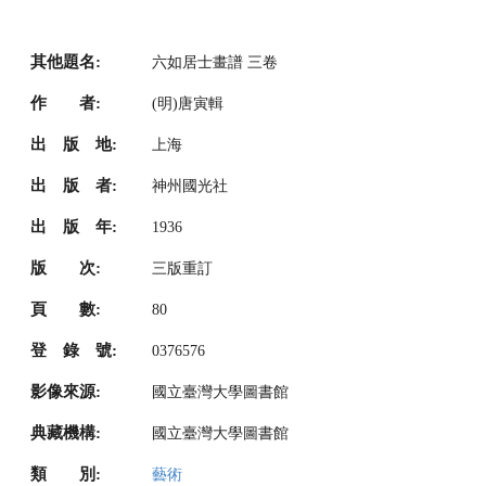
其他題名:
六如居士畫譜 三卷
作 者:
(明)唐寅輯
出 版 地:
上海
出 版 者:
神州國光社
出 版 年:
1936
版 次:
三版重訂
頁 數:
80
登 錄 號:
0376576
影像來源:
國立臺灣大學圖書館
典藏機構:
國立臺灣大學圖書館
類 別:
藝術