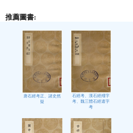
推薦圖書:
石經考、漢石經殘字
唐石經考正、諸史然
考、魏三體石經遺字
疑
考