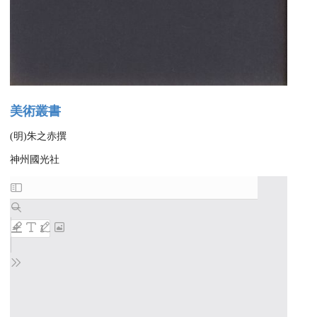
美術叢書
(明)朱之赤撰
神州國光社