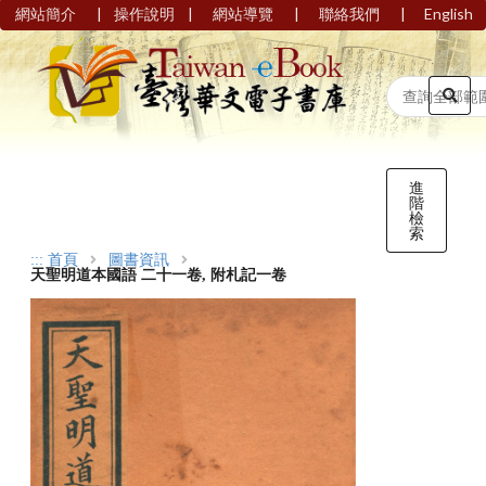
|
|
|
|
網站簡介
操作說明
網站導覽
聯絡我們
English
進
階
檢
索
:::
首頁
圖書資訊
天聖明道本國語 二十一卷, 附札記一卷