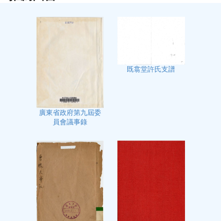
既翕堂許氏支譜
廣東省政府第九屆委
員會議事錄