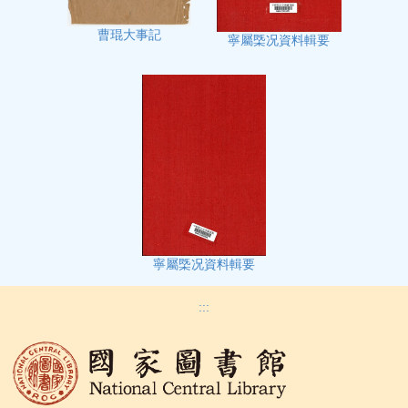
曹琨大事記
寧屬㮣况資料輯要
寧屬㮣况資料輯要
:::