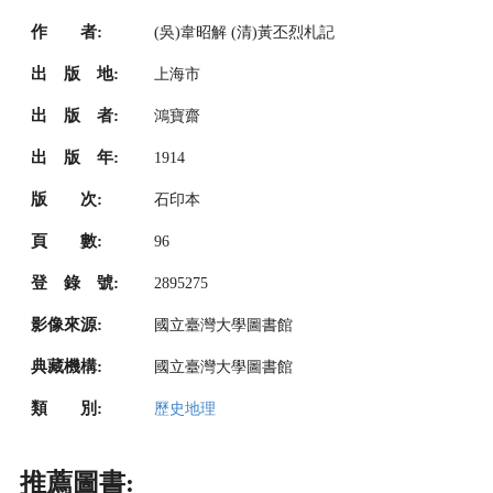
作 者:
(吳)韋昭解 (清)黃丕烈札記
出 版 地:
上海市
出 版 者:
鴻寶齋
出 版 年:
1914
版 次:
石印本
頁 數:
96
登 錄 號:
2895275
影像來源:
國立臺灣大學圖書館
典藏機構:
國立臺灣大學圖書館
類 別:
歷史地理
推薦圖書: