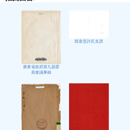
既翕堂許氏支譜
廣東省政府第九屆委
員會議事錄