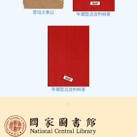
曹琨大事記
寧屬㮣况資料輯要
寧屬㮣况資料輯要
:::