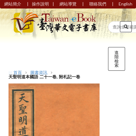
|
|
|
|
網站簡介
操作說明
網站導覽
聯絡我們
English
進
階
檢
索
:::
首頁
圖書資訊
天聖明道本國語 二十一卷, 附札記一卷