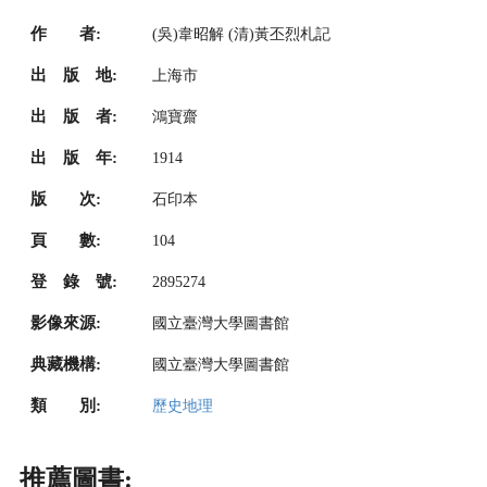
作 者:
(吳)韋昭解 (清)黃丕烈札記
出 版 地:
上海市
出 版 者:
鴻寶齋
出 版 年:
1914
版 次:
石印本
頁 數:
104
登 錄 號:
2895274
影像來源:
國立臺灣大學圖書館
典藏機構:
國立臺灣大學圖書館
類 別:
歷史地理
推薦圖書: