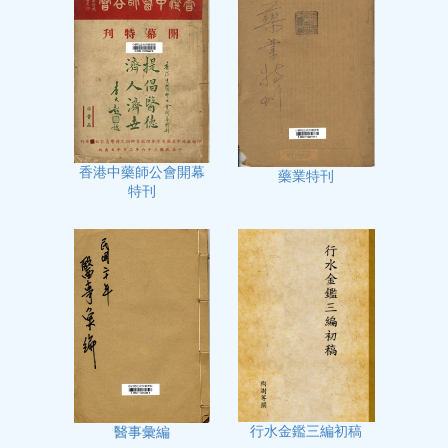
香港中藥師公會開幕
藥業特刊
特刊
行水金鑑三編初稿
醫事彙編