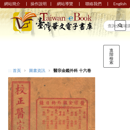
|
|
|
|
網站簡介
操作說明
網站導覽
聯絡我們
English
進
階
檢
索
:::
首頁
圖書資訊
醫宗金鑑外科 十六卷