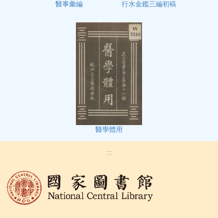
行水金鑑三編初稿
醫事彙編
醫學體用
:::