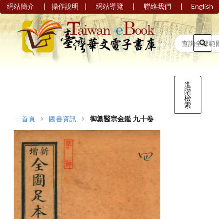
|
|
|
|
網站簡介
操作說明
網站導覽
聯絡我們
English
進
階
檢
索
:::
首頁
圖書資訊
御纂醫宗金鑑 九十卷