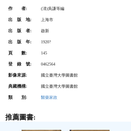
作 者:
(淸)吳謙等編
出 版 地:
上海市
出 版 者:
啟新
出 版 年:
1920?
頁 數:
145
登 錄 號:
0462564
影像來源:
國立臺灣大學圖書館
典藏機構:
國立臺灣大學圖書館
類 別:
醫藥家政
推薦圖書: