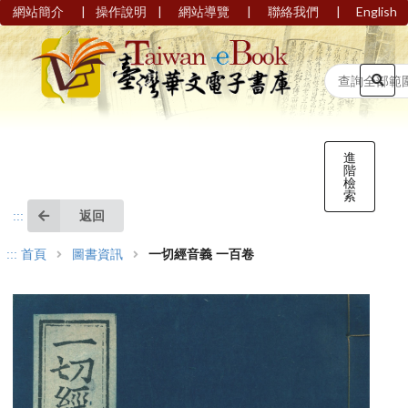
|
|
|
|
網站簡介
操作說明
網站導覽
聯絡我們
English
進
階
檢
索
返回
:::
:::
首頁
圖書資訊
一切經音義 一百卷