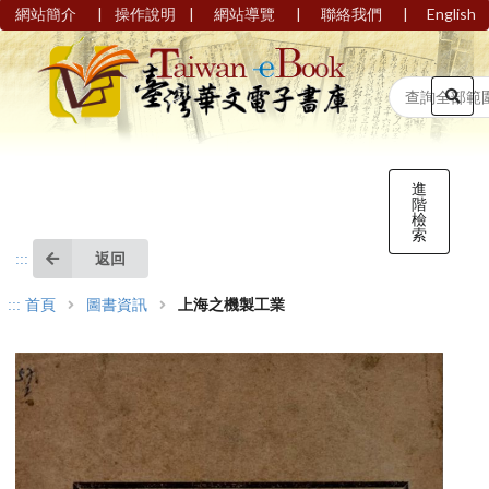
|
|
|
|
網站簡介
操作說明
網站導覽
聯絡我們
English
進
階
檢
索
返回
:::
:::
首頁
圖書資訊
上海之機製工業