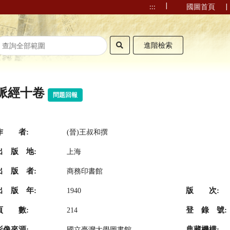
|
|
:::
國圖首頁
進階檢索
脈經十卷
問題回報
作 者:
(晉)王叔和撰
出 版 地:
上海
出 版 者:
商務印書館
出 版 年:
版 次:
1940
頁 數:
登 錄 號:
214
影像來源:
典藏機構:
國立臺灣大學圖書館