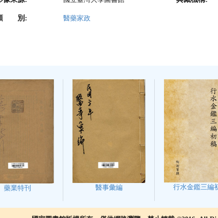
類 別:
醫藥家政
行水金鑑三編
醫事彙編
藥業特刊