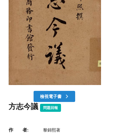
檢視電子書
方志今議
問題回報
作 者:
黎錦熙著