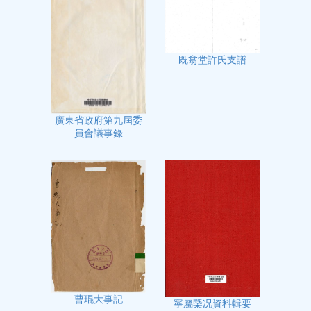
既翕堂許氏支譜
廣東省政府第九屆委
員會議事錄
曹琨大事記
寧屬㮣况資料輯要