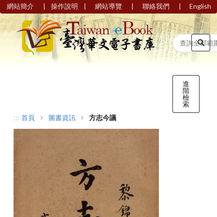
|
|
|
|
網站簡介
操作說明
網站導覽
聯絡我們
English
進
階
檢
索
:::
首頁
圖書資訊
方志今議