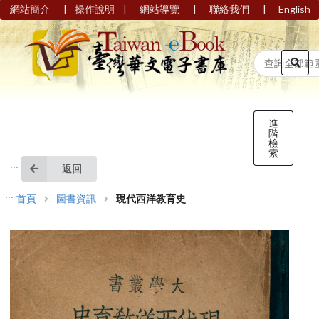
|
|
|
|
網站簡介
操作說明
網站導覽
聯絡我們
English
進
階
檢
索
返回
:::
:::
首頁
圖書資訊
現代西洋教育史