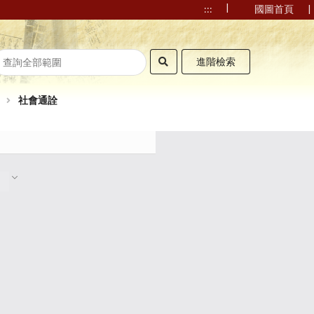
|
|
:::
國圖首頁
進階檢索
社會通詮