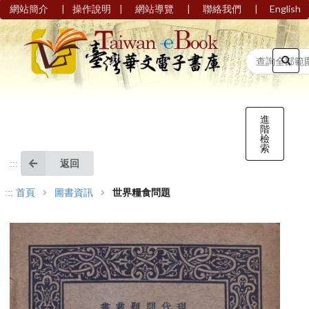
|
|
|
|
網站簡介
操作說明
網站導覽
聯絡我們
English
進
階
檢
索
返回
:::
:::
首頁
圖書資訊
世界糧食問題