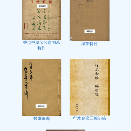
香港中藥師公會開幕
藥業特刊
特刊
行水金鑑三編初稿
醫事彙編