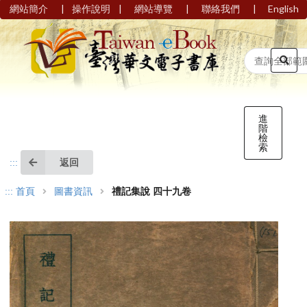
|
|
|
|
網站簡介
操作說明
網站導覽
聯絡我們
English
進
階
檢
索
返回
:::
:::
首頁
圖書資訊
禮記集說 四十九卷