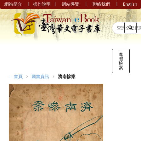
|
|
|
|
網站簡介
操作說明
網站導覽
聯絡我們
English
進
階
檢
索
:::
首頁
圖書資訊
濟南慘案