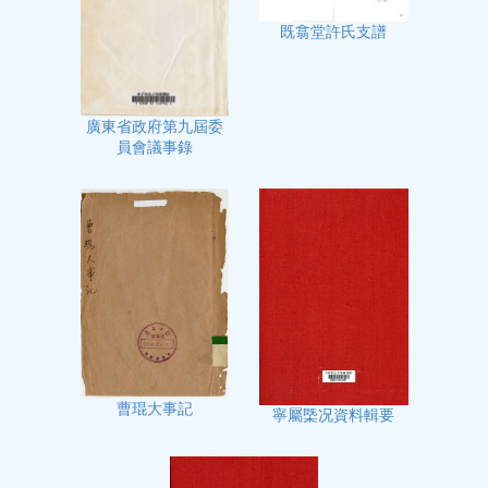
既翕堂許氏支譜
廣東省政府第九屆委
員會議事錄
曹琨大事記
寧屬㮣况資料輯要