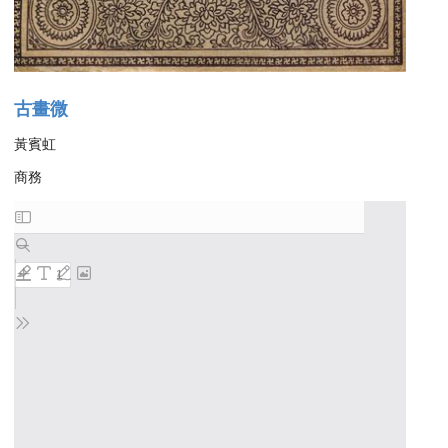
古畫微
黃賓虹
商務