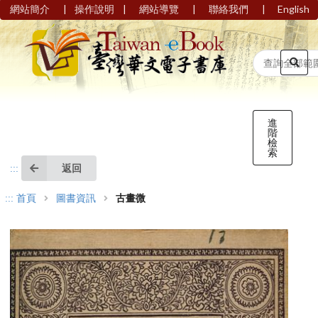
|
|
|
|
網站簡介
操作說明
網站導覽
聯絡我們
English
進
階
檢
索
返回
:::
:::
首頁
圖書資訊
古畫微