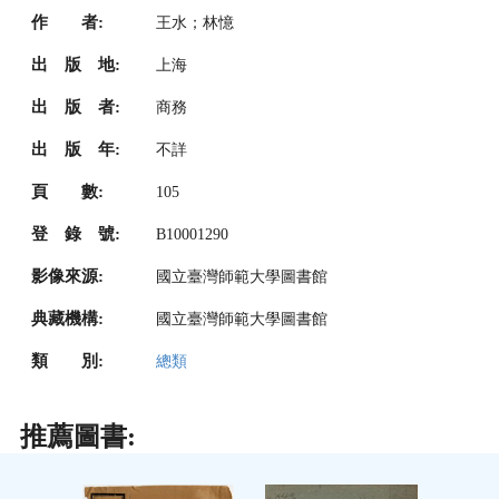
作 者:
王水；林憶
出 版 地:
上海
出 版 者:
商務
出 版 年:
不詳
頁 數:
105
登 錄 號:
B10001290
影像來源:
國立臺灣師範大學圖書館
典藏機構:
國立臺灣師範大學圖書館
類 別:
總類
推薦圖書: