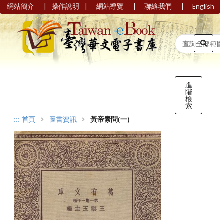
|
|
|
|
網站簡介
操作說明
網站導覽
聯絡我們
English
進
階
檢
索
:::
首頁
圖書資訊
黃帝素問(一)