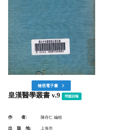
檢視電子書
皇漢醫學叢書 v.9
問題回報
作 者:
陳存仁 編校
出 版 地:
上海市