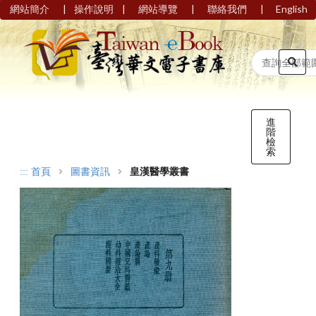
|
|
|
|
網站簡介
操作說明
網站導覽
聯絡我們
English
進
階
檢
索
:::
首頁
圖書資訊
皇漢醫學叢書