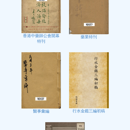
香港中藥師公會開幕
藥業特刊
特刊
行水金鑑三編初稿
醫事彙編