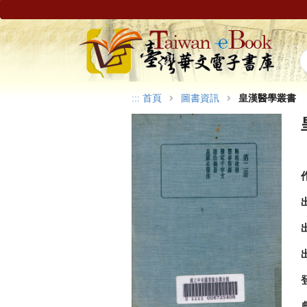
:::
首頁
圖書資訊
皇漢醫學叢書