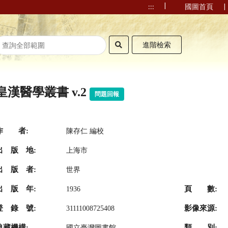
|
|
:::
國圖首頁
進階檢索
皇漢醫學叢書 v.2
問題回報
作 者:
陳存仁 編校
出 版 地:
上海市
出 版 者:
世界
出 版 年:
頁 數:
1936
登 錄 號:
影像來源:
31111008725408
典藏機構:
類 別:
國立臺灣圖書館