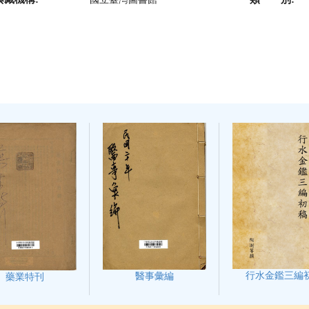
行水金鑑三編
醫事彙編
藥業特刊