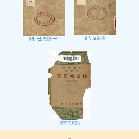
香研居詞麈
關中金石記(一)
圖畫的鑑賞
:::