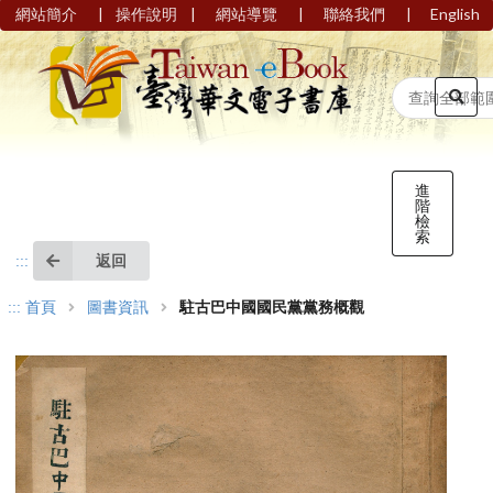
|
|
|
|
網站簡介
操作說明
網站導覽
聯絡我們
English
進
階
檢
索
返回
:::
:::
首頁
圖書資訊
駐古巴中國國民黨黨務概觀