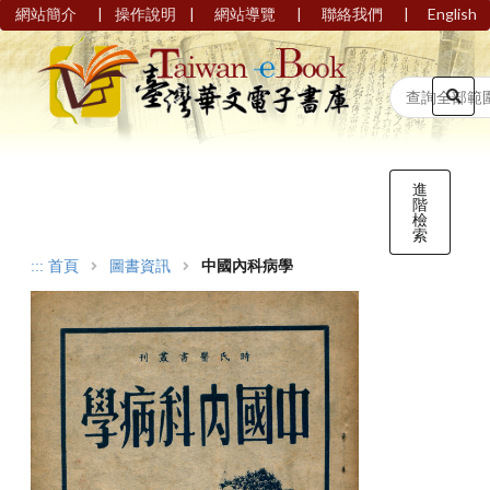
|
|
|
|
網站簡介
操作說明
網站導覽
聯絡我們
English
進
階
檢
索
:::
首頁
圖書資訊
中國內科病學