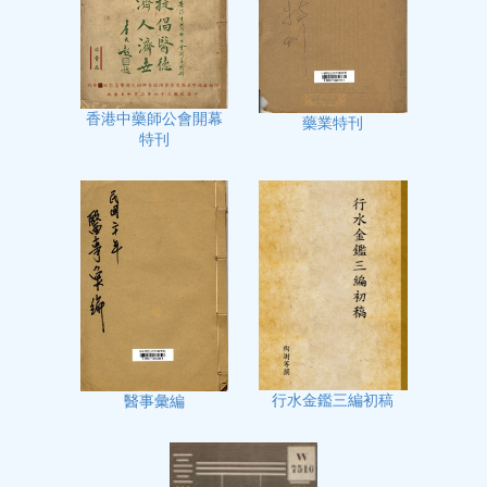
香港中藥師公會開幕
藥業特刊
特刊
行水金鑑三編初稿
醫事彙編