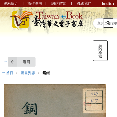
|
|
|
|
網站簡介
操作說明
網站導覽
聯絡我們
English
進
階
檢
索
返回
:::
:::
首頁
圖書資訊
鋼鐵