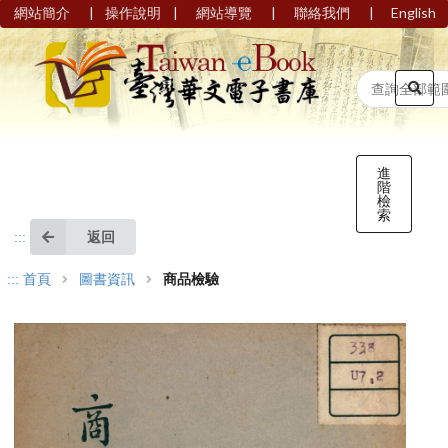
|
|
|
|
網站簡介
操作說明
網站導覽
聯絡我們
English
進
階
檢
索
返回
:::
:::
首頁
圖書資訊
商品檢驗