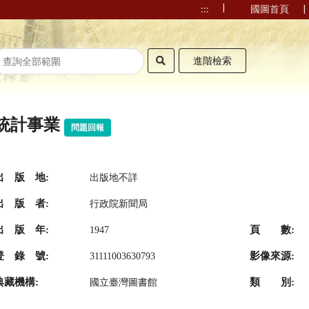
|
|
:::
國圖首頁
進階檢索
統計事業
問題回報
出 版 地:
出版地不詳
出 版 者:
行政院新聞局
出 版 年:
頁 數:
1947
登 錄 號:
影像來源:
31111003630793
典藏機構:
類 別:
國立臺灣圖書館