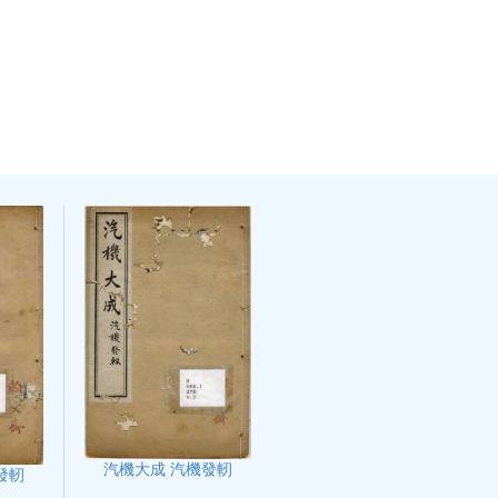
汽機大成 汽機發軔
發軔