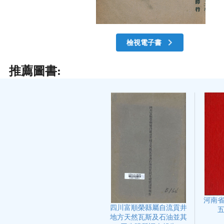
檢視電子書
推薦圖書:
河南
四川富順榮縣屬自流貢井
地方天然瓦斯及石油並其