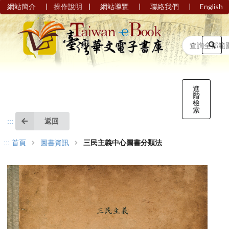
|
|
|
|
網站簡介
操作說明
網站導覽
聯絡我們
English
進
階
檢
索
返回
:::
:::
首頁
圖書資訊
三民主義中心圖書分類法