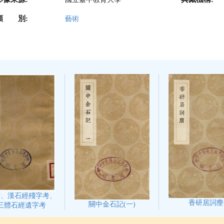
類 別:
藝術
考、漢石經殘字考、
香研居詞麈
關中金石記(一)
三體石經遺字考