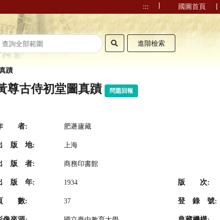
|
|
:::
國圖首頁
進階檢索
真蹟
黃尊古侍初堂圖真蹟
問題回報
作 者:
肥遯廬藏
出 版 地:
上海
出 版 者:
商務印書館
出 版 年:
版 次:
1934
頁 數:
登 錄 號:
37
影像來源:
典藏機構:
國立臺中教育大學