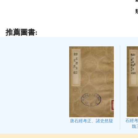
推薦圖書:
石經
唐石經考正、諸史然疑
魏