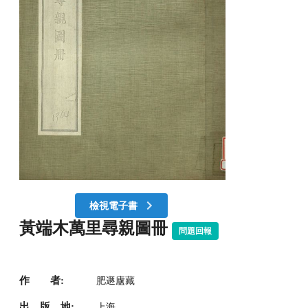
檢視電子書
黃端木萬里尋親圖冊
問題回報
作 者:
肥遯廬藏
出 版 地:
上海