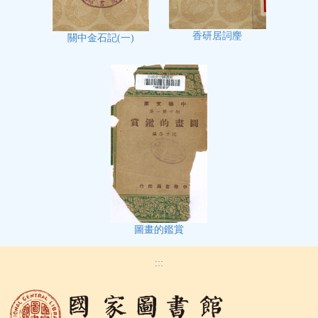
香研居詞麈
關中金石記(一)
圖畫的鑑賞
:::