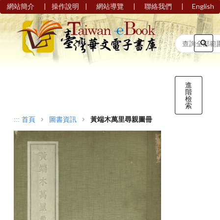
|
|
|
|
網站簡介
操作說明
網站導覽
聯絡我們
English
進
階
檢
索
:::
首頁
圖書資訊
黃端木萬里尋親圖冊