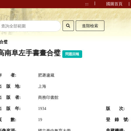
|
|
:::
國圖首頁
進階檢索
合璧
高南阜左手書畫合璧
問題回報
作 者:
肥遯廬藏
出 版 地:
上海
出 版 者:
商務印書館
出 版 年:
版 次:
1934
頁 數:
登 錄 號:
19
影像來源:
典藏機構:
國立臺中教育大學