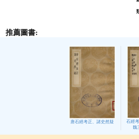
推薦圖書:
石經
唐石經考正、諸史然疑
魏