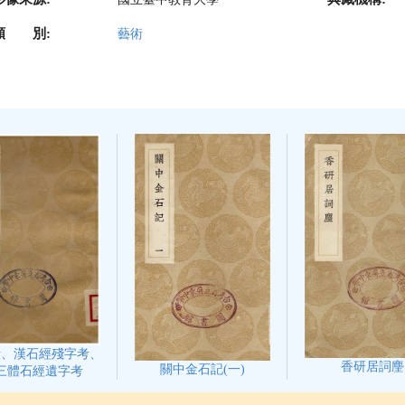
類 別:
藝術
考、漢石經殘字考、
香研居詞麈
關中金石記(一)
三體石經遺字考