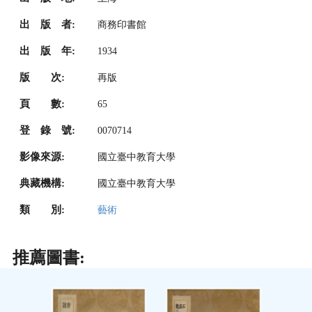
出 版 者:
商務印書館
出 版 年:
1934
版 次:
再版
頁 數:
65
登 錄 號:
0070714
影像來源:
國立臺中教育大學
典藏機構:
國立臺中教育大學
類 別:
藝術
推薦圖書: