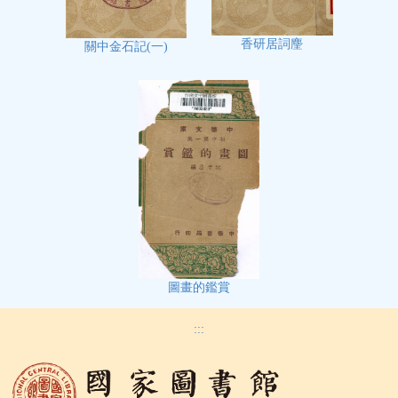
香研居詞麈
關中金石記(一)
圖畫的鑑賞
:::