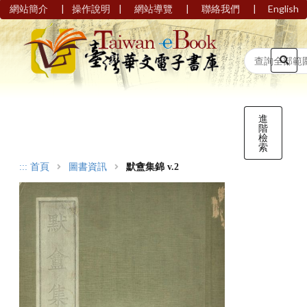
|
|
|
|
網站簡介
操作說明
網站導覽
聯絡我們
English
進
階
檢
索
:::
首頁
圖書資訊
默盦集錦 v.2