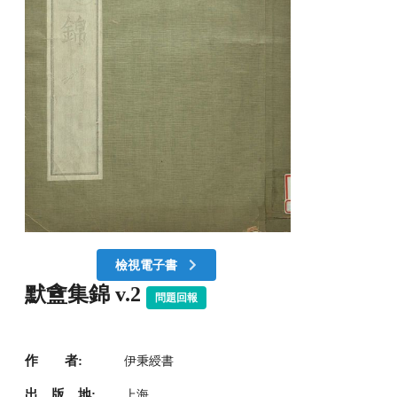
檢視電子書
默盦集錦 v.2
問題回報
作 者:
伊秉綬書
出 版 地:
上海