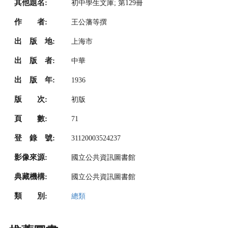
其他題名:
初中學生文庫; 第129冊
作 者:
王公藩等撰
出 版 地:
上海市
出 版 者:
中華
出 版 年:
1936
版 次:
初版
頁 數:
71
登 錄 號:
31120003524237
影像來源:
國立公共資訊圖書館
典藏機構:
國立公共資訊圖書館
類 別:
總類