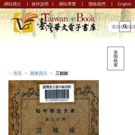
|
|
|
|
網站簡介
操作說明
網站導覽
聯絡我們
English
進
階
檢
索
:::
首頁
圖書資訊
三姐妹