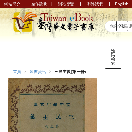
|
|
|
|
網站簡介
操作說明
網站導覽
聯絡我們
English
進
階
檢
索
:::
首頁
圖書資訊
三民主義(第三冊)